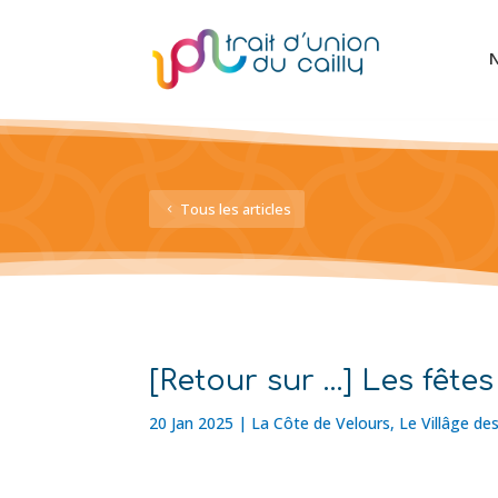
N
Tous les articles
[Retour sur …] Les fête
20 Jan 2025
|
La Côte de Velours
,
Le Villâge de