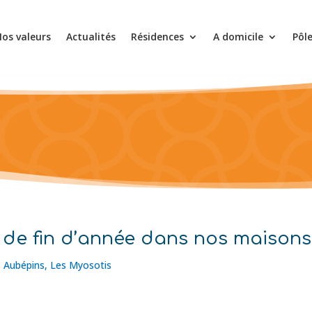
os valeurs
Actualités
Résidences
A domicile
Pôl
s de fin d’année dans nos maisons
s Aubépins
,
Les Myosotis