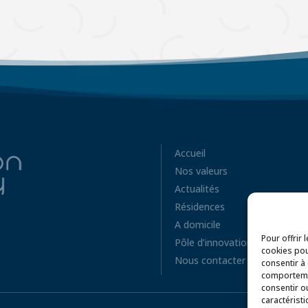
Accueil
Nos valeurs
Actualités
Résidences
A domicile
Pour offrir 
Pôle d’innovation
cookies pou
Nous contacter
consentir à
comportemen
consentir o
caractéristi