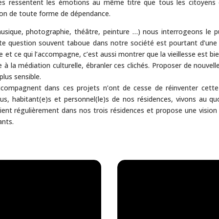
les ressentent les émotions au même titre que tous les citoyens e
tion de toute forme de dépendance.
 (musique, photographie, théâtre, peinture …) nous interrogeons le p
Cette question souvent taboue dans notre société est pourtant d’une 
e et ce qui l’accompagne, c’est aussi montrer que la vieillesse est b
ce à la médiation culturelle, ébranler ces clichés. Proposer de nouve
 plus sensible.
accompagnent dans ces projets n’ont de cesse de réinventer cette
ous, habitant(e)s et personnel(le)s de nos résidences, vivons au qu
nt régulièrement dans nos trois résidences et propose une vision
ants.