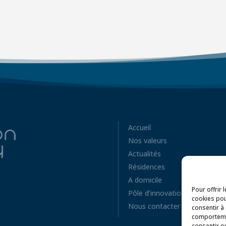
Accueil
Nos valeurs
Actualités
Résidences
A domicile
Pour offrir 
Pôle d’innovation
cookies pou
Nous contacter
consentir à
comportemen
consentir o