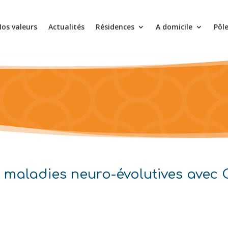
os valeurs
Actualités
Résidences
A domicile
Pôl
t maladies neuro-évolutives ave