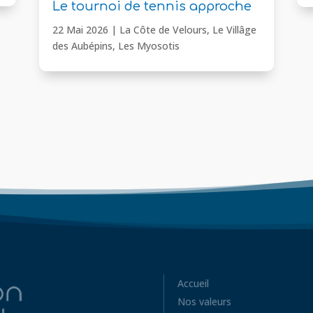
Le tournoi de tennis approche
22 Mai 2026
|
La Côte de Velours
,
Le Villâge
des Aubépins
,
Les Myosotis
Accueil
Nos valeurs