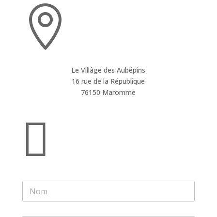

Le Villâge des Aubépins
16 rue de la République
76150 Maromme

N
o
m
*