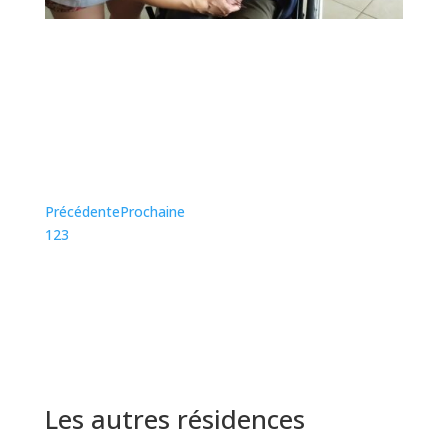
Parenthèse à domicile
Le service « Parenthèse à domicile » qui permet
de relayer les aidants de personnes vivant à
domicile
En savoir plus
Précédente
Prochaine
1
2
3
Les autres résidences