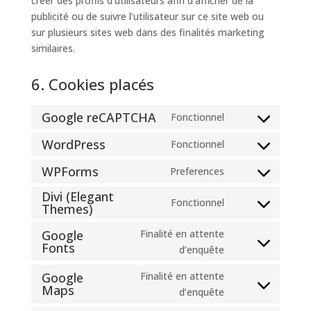
créer des profils d’utilisateurs afin d’afficher de la
publicité ou de suivre l’utilisateur sur ce site web ou
sur plusieurs sites web dans des finalités marketing
similaires.
6. Cookies placés
Google reCAPTCHA
Fonctionnel
Consent
to
WordPress
Fonctionnel
Consent
service
to
WPForms
Preferences
google-
Consent
service
recaptcha
Divi (Elegant
to
wordpress
Fonctionnel
Themes)
Consent
service
to
wpforms
Google
Finalité en attente
service
Fonts
Consent
d’enquête
divi-
to
(elegant-
Google
Finalité en attente
service
Maps
themes)
Consent
d’enquête
google-
to