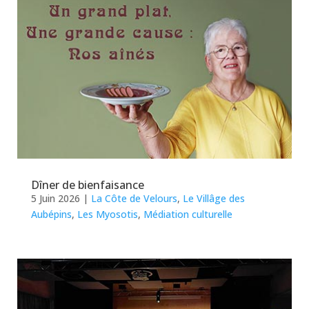
Dîner de bienfaisance
5 Juin 2026
|
La Côte de Velours
,
Le Villâge des
Aubépins
,
Les Myosotis
,
Médiation culturelle