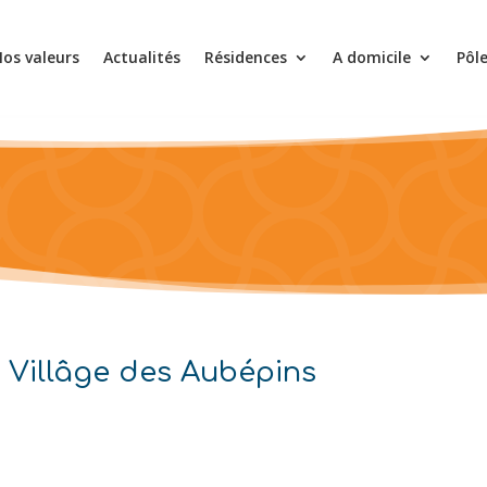
os valeurs
Actualités
Résidences
A domicile
Pôl
u Villâge des Aubépins