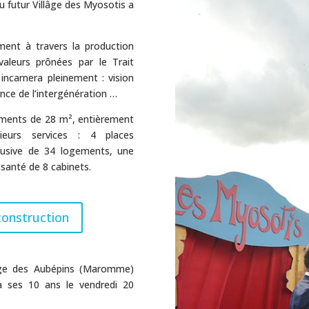
u futur Villâge des Myosotis a
ent à travers la production
valeurs prônées par le Trait
 incarnera pleinement : vision
tance de l’intergénération …
gements de 28 m², entièrement
ieurs services : 4 places
lusive de 34 logements, une
 santé de 8 cabinets.
construction
âge des Aubépins (Maromme)
ra ses 10 ans le vendredi 20