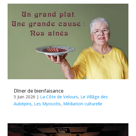
Dîner de bienfaisance
5 Juin 2026
|
La Côte de Velours
,
Le Villâge des
Aubépins
,
Les Myosotis
,
Médiation culturelle