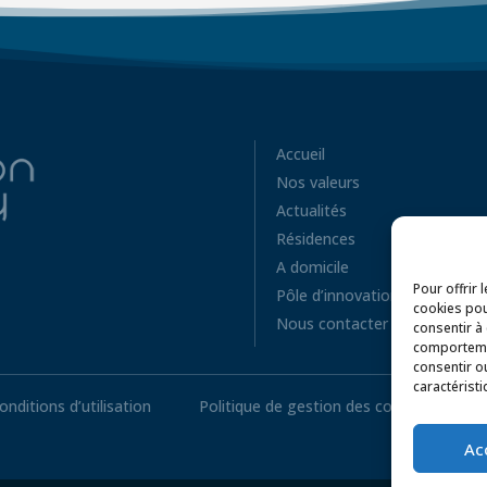
Accueil
Nos valeurs
Actualités
Résidences
A domicile
Pour offrir 
Pôle d’innovation
cookies pou
Nous contacter
consentir à
comportemen
consentir o
caractéristi
onditions d’utilisation
Politique de gestion des cookies
P
Ac