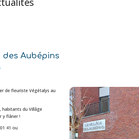
tualités
ge des Aubépins
s
lier de fleuriste Végétalys au
 habitants du Villâge
y flâner !
 01 41 ou