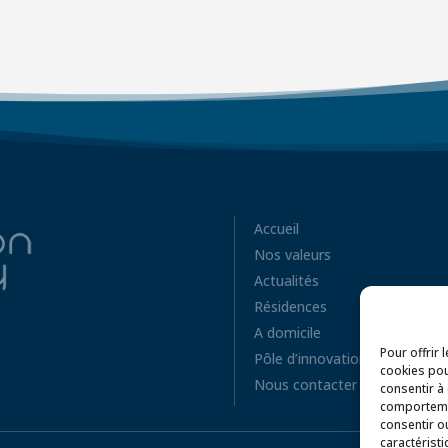
Accueil
Nos valeurs
Actualités
Résidences
A domicile
Pour offrir 
Pôle d’innovation
cookies pou
Nous contacter
consentir à
comportemen
consentir o
caractéristi