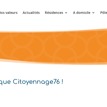
os valeurs
Actualités
Résidences
A domicile
Pôl
oque Citoyennage76 !