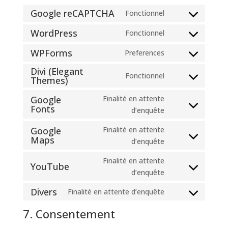
Google reCAPTCHA
Fonctionnel
Consent
to
WordPress
Fonctionnel
Consent
service
to
WPForms
Preferences
google-
Consent
service
recaptcha
Divi (Elegant
to
wordpress
Fonctionnel
Themes)
Consent
service
to
wpforms
Google
Finalité en attente
service
Fonts
Consent
d’enquête
divi-
to
(elegant-
Google
Finalité en attente
service
Maps
themes)
Consent
d’enquête
google-
to
fonts
Finalité en attente
service
YouTube
Consent
d’enquête
google-
to
maps
Divers
Finalité en attente d’enquête
service
Consent
youtube
to
7. Consentement
service