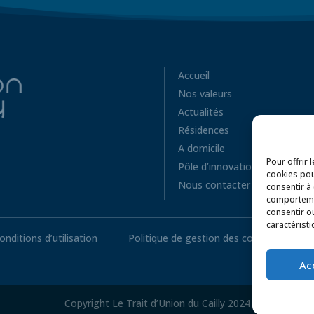
Accueil
Nos valeurs
Actualités
Résidences
A domicile
Pour offrir 
Pôle d’innovation
cookies pou
Nous contacter
consentir à
comportemen
consentir o
caractéristi
onditions d’utilisation
Politique de gestion des cookies
P
Ac
Copyright Le Trait d’Union du Cailly 2024