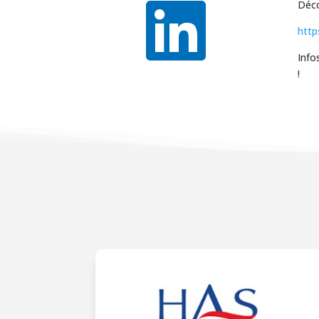

Déco
http
Info
!