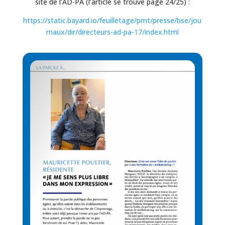
site de l’AD-PA (l’article se trouve page 24/25) :
https://static.bayard.io/feuilletage/pmt/presse/bse/jou
rnaux/dir/directeurs-ad-pa-17/index.html