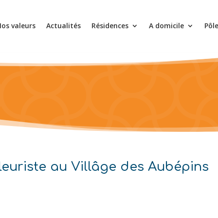
os valeurs
Actualités
Résidences
A domicile
Pôl
fleuriste au Villâge des Aubépins