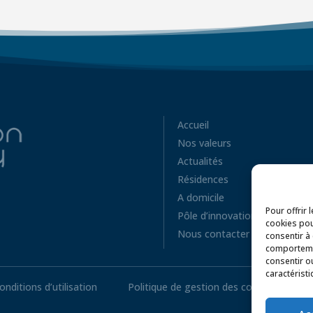
Accueil
Nos valeurs
Actualités
Résidences
A domicile
Pour offrir 
Pôle d’innovation
cookies pou
Nous contacter
consentir à
comportemen
consentir o
caractéristi
onditions d’utilisation
Politique de gestion des cookies
P