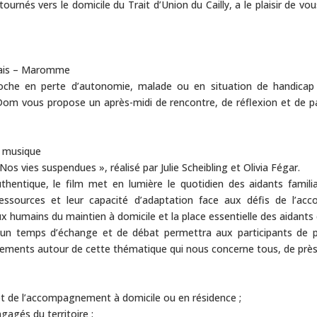
ournés vers le domicile du Trait d’Union du Cailly, a le plaisir de vo
hais – Maromme
che en perte d’autonomie, malade ou en situation de handicap 
Dom vous propose un après-midi de rencontre, de réflexion et de p
n musique
Nos vies suspendues », réalisé par Julie Scheibling et Olivia Fégar.
hentique, le film met en lumière le quotidien des aidants famili
s ressources et leur capacité d’adaptation face aux défis de l’a
eux humains du maintien à domicile et la place essentielle des aidants
, un temps d’échange et de débat permettra aux participants de pa
nements autour de cette thématique qui nous concerne tous, de près 
 et de l’accompagnement à domicile ou en résidence ;
gagés du territoire ;