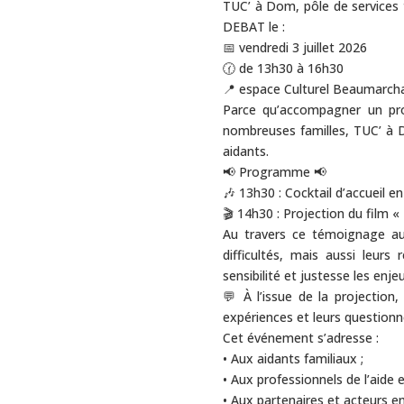
TUC’ à Dom, pôle de services t
DEBAT le :
📅 vendredi 3 juillet 2026
🕜 de 13h30 à 16h30
📍 espace Culturel Beaumarc
Parce qu’accompagner un pro
nombreuses familles, TUC’ à 
aidants.
📢 Programme 📢
🎶 13h30 : Cocktail d’accueil e
🎬 14h30 : Projection du film « 
Au travers ce témoignage aut
difficultés, mais aussi leur
sensibilité et justesse les enj
💬 À l’issue de la projection
expériences et leurs question
Cet événement s’adresse :
• Aux aidants familiaux ;
• Aux professionnels de l’aide
• Aux partenaires et acteurs en